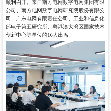
顺利召开
。来自南方电网数字电网集团有限
公司、南方电网数字电网研究院股份有限公
司、广东电网有限责任公司、工业和信息化
部电子第五研究所、粤港澳大湾区国家技术
创新中心等单位的16人出席。