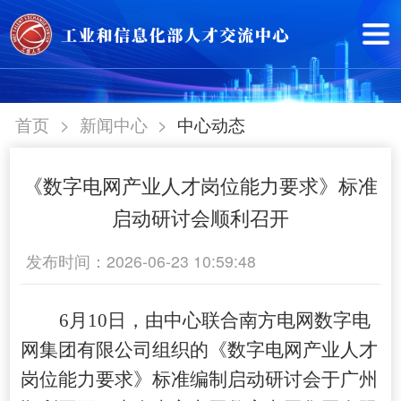
>
>
首页
新闻中心
中心动态
《数字电网产业人才岗位能力要求》标准
启动研讨会顺利召开
发布时间：2026-06-23 10:59:48
6月10日，由中心
联合南方电网数字电
网集团有限公司组织的《数字电网产业人才
岗位能力要求》标准编制启动研讨会于广州