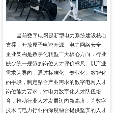
当前数字电网是新型电力系统建设核心
支撑，开放原子电鸿开源、电力网络安全、
企业架构是数字化转型三大核心方向，行业
缺少统一规范的岗位人才评价标尺。以产业
需求为导向，通过标准化、专业化、数智化
的手段，制定贴合产业需求的数字电网人才
岗位能力要求，对电力数字化人才队伍培
育，推动行业人才发展迈向新高度，为数字
技术与电力行业的深度融合提供坚实的人才